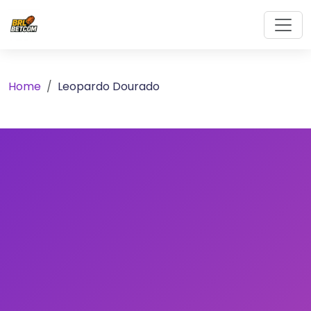
Home
Leopardo Dourado