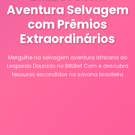
Aventura Selvagem
com Prêmios
Extraordinários
Mergulhe na selvagem aventura africana do
Leopardo Dourado no BRLBet Com e descubra
tesouros escondidos na savana brasileira