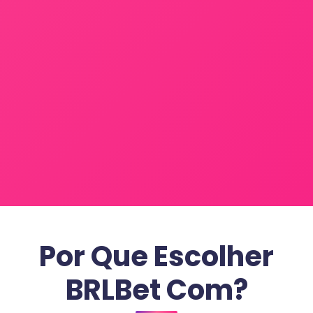
Por Que Escolher
BRLBet Com?