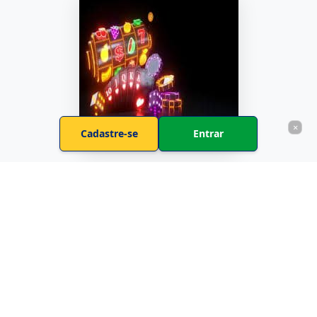
×
Cadastre-se
Entrar
Super Máquina de Frutas e
Tecnologia Avançada
A Super máquina de frutas do BRLBet Com utiliza
algoritmos de última geração para garantir fairness e
aleatoriedade em cada jogada. Este jogo clássico foi
reimaginado com gráficos vibrantes, efeitos sonoros
envolventes e mecânicas inovadoras que mantêm os
jogadores engajados por horas.