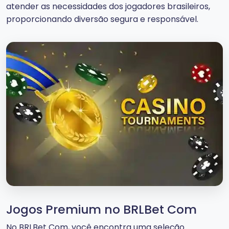
atender as necessidades dos jogadores brasileiros,
proporcionando diversão segura e responsável.
Jogos Premium no BRLBet Com
No BRLBet Com, você encontra uma seleção