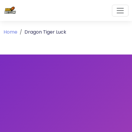
Home
Dragon Tiger Luck