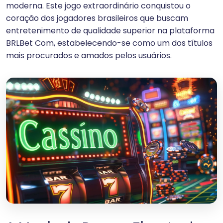
moderna. Este jogo extraordinário conquistou o
coração dos jogadores brasileiros que buscam
entretenimento de qualidade superior na plataforma
BRLBet Com, estabelecendo-se como um dos títulos
mais procurados e amados pelos usuários.